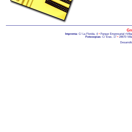
Gr
Imprenta:
C/ La Florida, 4
•
Parque Empresarial «Vill
Fotocopias:
C/ Eras, 17
•
28670 Vill
Desarroll