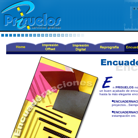
n
PRISUELOS
no
un buen acabado de encuad
hasta la más elegante enc
ENCUADERNACI
proyectos...Siemp
ENCUADERNACI
estampación oro.